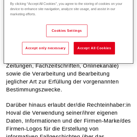
Zwecke des Marketings sowie zu
By clicking “Accept All Cookies”, you agree to the storing of cookies on your
publizistischen und illustrativen Zwecken,
device to enhance site navigation, analyze site usage, and assist in our
marketing efforts.
insbesondere zur Veröffentlichung auf der
Website von Hoval sowie in Publikationen im
Cookies Settings
Namen von Hoval. Die Übertragung der
Nutzungsrechte beinhaltet auch die Weitergabe
Accept only necessary
Accept All Cookies
der Bild-, Film-und Audioaufnahmen des
Referenzobjekts an Dritte (insbesondere
Zeitungen, Fachzeitschriften, Onlinekanäle)
sowie die Verarbeitung und Bearbeitung
jeglicher Art zur Erfüllung der vorgenannten
Bestimmungszwecke.
Darüber hinaus erlaubt der/die Rechteinhaber:in
Hoval die Verwendung seiner/ihrer eigenen
Daten, Informationen und der Firmen-Marke/des
Firmen-Logos für die Erstellung von
informativen Fallgeschichten über das